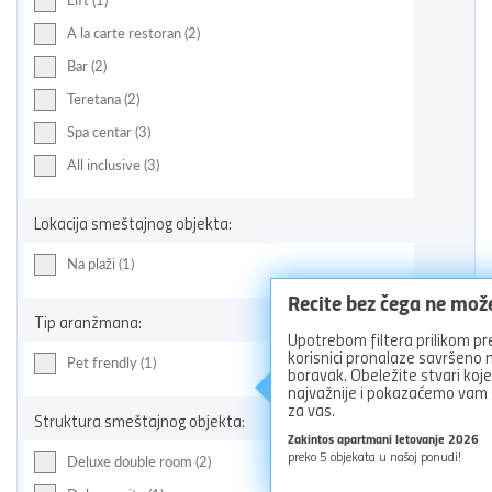
Lift (1)
A la carte restoran (2)
Bar (2)
Teretana (2)
Spa centar (3)
All inclusive (3)
Lokacija smeštajnog objekta:
Na plaži (1)
Recite bez čega ne mož
Tip aranžmana:
Upotrebom filtera prilikom pr
korisnici pronalaze savršeno
Pet frendly (1)
boravak. Obeležite stvari koj
najvažnije i pokazaćemo vam
za vas.
Struktura smeštajnog objekta:
Zakintos apartmani letovanje 2026
preko
5
objekata u našoj ponudi!
Deluxe double room (2)