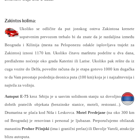
Zakintos kolima:
Ukoliko se odličite da put jonskog ostrva Zakintosa krenete
sopstvenim prevozom trebalo bi da znate da je razdaljina između
Beograda i Kilinija (mesta na Peloponezu odakle isplovljava trajekt za
Zakintos) iznosi 1170 km. Ukoliko čitavu maršrutu podelite u dva dana,
predlažemo noćenje oko grada Katerini ili Larise. Ukoliko pak rešite da iz
cuga vozite do Delfa, povedite računa da je etapa gotovo 1000 km dugačka
te da Vam preostaje poslednja deonica puta (100 km) koja je i najzahtevnija i
najteža za vožnju.
Autoput E-75
kroz Srbiju je u sasvim solidnom stanju uz dovoljno
dobrih pratećih objekata (benzinske stanice, moteli, restorani...).
Drumarina se plaća kod Niša i Leskovca.
Motel Predejane
(na oko 300 km
od Beograda) je renoviran i personal je ljubazan. Preporučujemo obilazak
manastira
Prohor Pčinjski
(ima i granični prelaz) ili Đavolje Varoši, atrakcije
blizu autoputa.