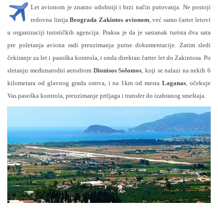
Let avionom je znatno udobniji i brzi način putovanja. Ne postoji
redovna linija
Beograda Zakintos avionom
, već samo čarter letovi
u organizaciji turističkih agencija. Praksa je da je sastanak turista dva sata
pre poletanja aviona radi preuzimanja putne dokumentacije. Zatim sledi
čekiranje za let i pasoška kontrola, i onda direktan čarter let do Zakintosa. Po
sletanju međunarodni aerodrom
Dionisos Solomos
, koji se nalazi na nekih 6
kilometara od glavnog grada ostrva, i na 1km od mesta
Laganas
, očekuje
Vas pasoška kontrola, preuzimanje prtljaga i transfer do izabranog smeštaja.