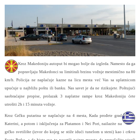
Kroz Makedoniju autoput bi mogao bolje da izgleda. Namesto da ga
popravljaju Makedonci su limitirali brzinu vožnje mestimično na 80
km/h. Policija ne naplaćuje kazne na licu mesta već Vas sa uplatnicom
upućuje u najbližu poštu ili banku. Nas savet je da ne rizikujete. Poštujući
saobraćajne propise, prolazak 3 naplatne rampe kroz Makedoniju ćete
utrošiti 2h i 15 minuta vožnje.
Kroz Grčku putarina se naplaćuje na 4 mesta, Kada prođete grad
Katerini, a potom i isključenja za Platamon i Nei Pori, nailazite na
grčko svetilište (izvor do kojeg se stiže idući tunelom u steni) kao i crkvu
Svete Petke, a da biste sve to posetili najpre morate da prepešačite viseći