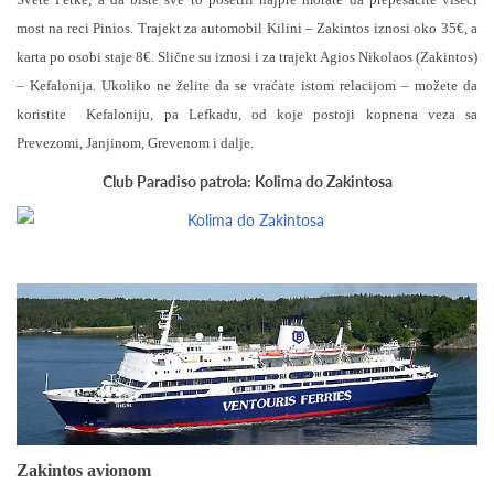
most na reci Pinios. Trajekt za automobil Kilini – Zakintos iznosi oko 35€, a
karta po osobi staje 8€. Slične su iznosi i za trajekt Agios Nikolaos (Zakintos)
– Kefalonija. Ukoliko ne želite da se vraćate istom relacijom – možete da
koristite Kefaloniju, pa Lefkadu, od koje postoji kopnena veza sa
Prevezomi, Janjinom, Grevenom i dalje.
Club Paradiso patrola: Kolima do Zakintosa
Zakintos avionom