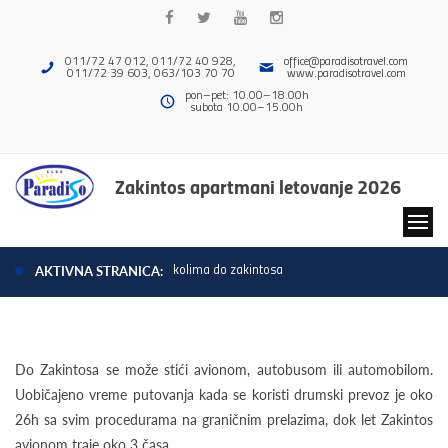
011/72 47 012, 011/72 40 928,
office@paradisotravel.com
011/72 39 603, 063/103 70 70
www.paradisotravel.com
pon–pet: 10.00–18.00h
subota 10.00–15.00h
Zakintos apartmani letovanje 2026
kolima do zakintosa
AKTIVNA STRANICA:
Do Zakintosa se može stići avionom, autobusom ili automobilom.
Uobičajeno vreme putovanja kada se koristi drumski prevoz je oko
26h sa svim procedurama na graničnim prelazima, dok let Zakintos
avionom traje oko 3 časa.