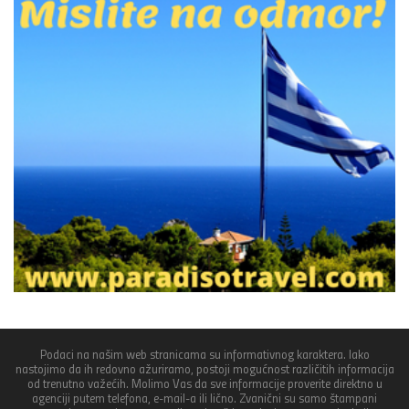
Podaci na našim web stranicama su informativnog karaktera. Iako
nastojimo da ih redovno ažuriramo, postoji mogućnost različitih informacija
od trenutno važećih. Molimo Vas da sve informacije proverite direktno u
agenciji putem telefona, e-mail-a ili lično. Zvanični su samo štampani