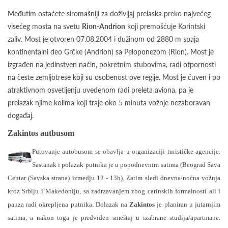
Međutim ostaćete siromašniji za doživljaj prelaska preko najvećeg
visećeg mosta na svetu
Rion-Andrion
koji premošćuje Korintski
zaliv. Most je otvoren 07.08.2004 i dužinom od 2880 m spaja
kontinentalni deo Grčke (Andrion) sa Peloponezom (Rion). Most je
izgrađen na jedinstven način, pokretnim stubovima, radi otpornosti
na česte zemljotrese koji su osobenost ove regije. Most je čuven i po
atraktivnom osvetljenju uvedenom radi preleta aviona, pa je
prelazak njime kolima koji traje oko 5 minuta vožnje nezaboravan
događaj.
Zakintos autbusom
Putovanje autobusom se obavlja u organizaciji turističke agencije.
Sastanak i polazak putnika je u popodnevnim satima (Beograd Sava
Centar (Savska strana) izmedju 12 - 13h). Zatim sledi dnevna/noćna vožnja
kroz Srbiju i Makedoniju, sa zadrzavanjem zbog carinskih formalnosti ali i
pauza radi okrepljena putnika. Dolazak na
Zakintos
je planiran u jutarnjim
satima, a nakon toga je predviđen smeštaj u izabrane studija/apartmane.