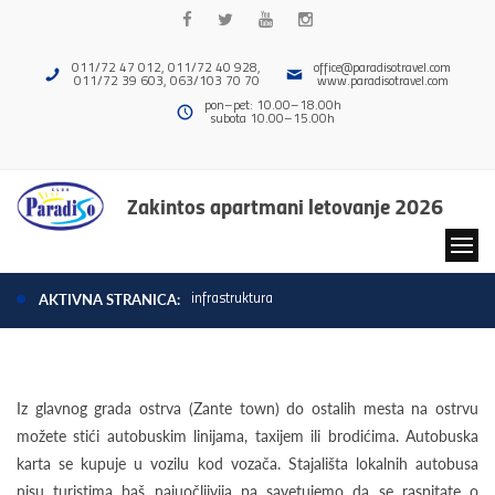
011/72 47 012, 011/72 40 928,
office@paradisotravel.com
011/72 39 603, 063/103 70 70
www.paradisotravel.com
pon–pet: 10.00–18.00h
subota 10.00–15.00h
Zakintos apartmani letovanje 2026
infrastruktura
AKTIVNA STRANICA:
Iz glavnog grada ostrva (Zante town) do ostalih mesta na ostrvu
možete stići autobuskim linijama, taxijem ili brodićima. Autobuska
karta se kupuje u vozilu kod vozača. Stajališta lokalnih autobusa
nisu turistima baš najuočljivija pa savetujemo da se raspitate o