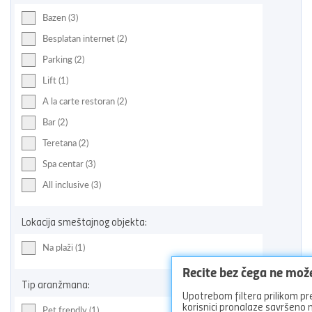
Bazen (3)
Besplatan internet (2)
Parking (2)
Lift (1)
A la carte restoran (2)
Bar (2)
Teretana (2)
Spa centar (3)
All inclusive (3)
Lokacija smeštajnog objekta:
Na plaži (1)
Recite bez čega ne mož
Tip aranžmana:
Upotrebom filtera prilikom pr
korisnici pronalaze savršeno
Pet frendly (1)