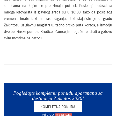
stanicama na kojim se preuzimaju putnici. Poslednji polasci za
mnoga letovališta iz glavnog grada su u 18:30, tako da posle tog
vremena imate taxi na raspolaganju. Taxi stajalište je u gradu
Zakintosu uz glavnu magistralu, tačno preko puta korzoa, a izmedju
dve benzinske pumpe. Brodiće i čamce je moguće rentirati u gotovo
svim mestima na ostrvu.
Pogledajte kompletnu ponudu apartmana za
destinacju Zakintos 2026!
KOMPLETNA PONUDA
VIŠE OD
0 OBJEKATA