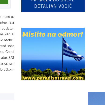
DETALJAN VODIČ
e hrane uz
Canteen Bar
 doplatu),
upna 24h. U
sle osobe i
Grand sobe
ima. Grand
latu), SAT
aska, rani
 doručkom,