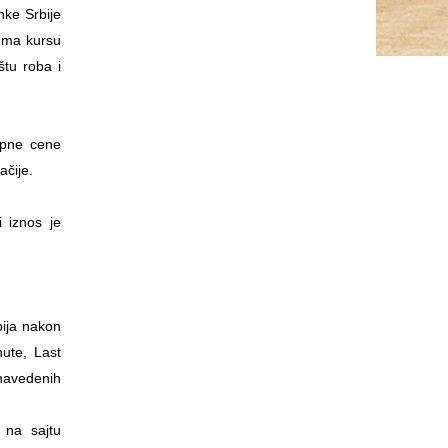
nke Srbije
rema kursu
tu roba i
kupne cene
ačije.
 iznos je
bija nakon
nute, Last
 navedenih
 na sajtu