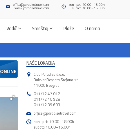
office@paradisotravel.com
pon–pet: 10.00–18.00h
www.paradisotravel.com
subota 10.00–15.00h
Vodič
Smeštaj
Plaže
O nama
NAŠE LOKACIJA
Club Paradiso d.o.o.
Bulevar Despota Stefana 15
11000 Beograd
011/72 47 012
011/72 40 928
011/72 39 603
office@paradisotravel.com
pon–pet: 10.00–18.00h
subota 10.00–15.00h