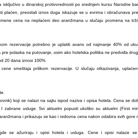
 isključivo u dinarskoj protivvrednosti po srednjem kursu Narodne ba
ti plaćen, preostali iznos duga iskazuje se u evrima i obračunava p
zmene cena na neplaćeni deo aranžmana u slučaju promena na tržiš
ilikom rezervacije potrebno je uplatiti avans od najmanje 40% od u
 pre polaska na putovanje, osim ako hotelska politika ne predviđa drug
 od 20 dana iznosi 100%.
ene smeštaja prilikom rezervacije. U slučaju otkazivanja, uplaćeni
te.
ovnik) koji se nalazi na sajtu ispod naziva i opisa hotela. Cena se do
I zabrane usluge. Svi aktuelni popusti ukoliko su aktuelni (First mi
u aranžmana i prikazuju se kao i redovna cena nakon odabira svih gore
e se ažuriraju i opisi hotela i usluga. Cene i opisi nalaze se