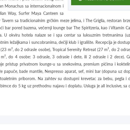
oran Monachus sa internacionalnom i
talian Way, Surfer Maya Canteen sa
 Tavern sa tradicionalnim grčkim meze jelima, i The Griglia, restoran brz
ući bar pored bazena, večernji lounge bar The Spiritzeria, kao i Vitamin 
. U okviru hotela nalaze se i spa centar sa luksuznim tretmanima (uz
tnim ležaljkama i suncobranima, dečiji klub i igralište. Recepcija je dost
t (23 m², do 2 odrasle osobe), Tropical Serenity Retreat (27 m², do 2 odra
², do 4 osobe: 3 odrasle, 3 odrasle i dete, ili 2 odrasle i 2 dece). 
čuje pristup privatnom lounge-u sa snekovima, premium pićima i koktel
e papuče, bade mantile, Nespresso aparat, sef, mini bar (dopuna uz dop
toaletnim priborom. Na zahtev su dostupni krevetac za bebu, pegla i d
bimce do 5 kg uz prethodnu najavu i doplatu. Usluga je all inclusive, sa