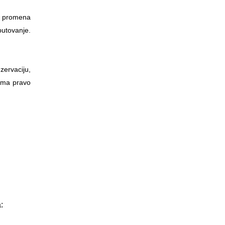
ju promena
putovanje.
zervaciju,
 ima pravo
: