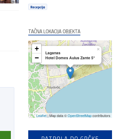
Recepcija
TAČNA LOKACIJA OBJEKTA
+
×
Laganas
−
Hotel Domes Aulus Zante 5*
Leaflet
| Map data ©
OpenStreetMap
contributors
PATROLA DO GRČKE