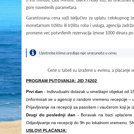
gore navedenih parametara.
Garantovana cena važi isključivo za uplatu celokupnog i
monetarnom tržištu ili tržištu roba i usluga, agencija zadr
promene već potvrđenih rezervacija iznose 1000 dinara po r
Upotreba klima uređaja nije uracunata u cenu.
Cene u tabeli su izražene u evrima, a plaćanje s
PROGRAM PUTOVANJA: JID 74202
Prvi dan
- Indivudualni dolazak u smeštajni objekat od 
(informisati se u agenciji o random vremenu recepcije – 
Prijavljivanje na recepciji sa pasošem i vaučerom koji je i
Drugi do poslednji dan
- Boravak na bazi uplaćene 
Odjavljivanje na recepciji do 9h po lokalnom vremenu. Shod
USLOVI PLAĆANJA: