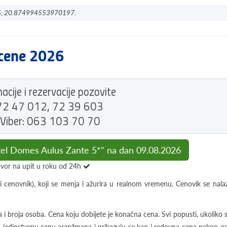
45, 20.874994553970197.
 cene 2026
acije i rezervacije pozovite
2 47 012, 72 39 603
Viber: 063 103 70 70
tel Domes Aulus Zante 5*" na dan 09.08.2026
vor na upit u roku od 24h
i cenovnik), koji se menja i ažurira u realnom vremenu. Cenovik se nalazi
 i broja osoba. Cena koju dobijete je konačna cena. Svi popusti, ukoliko s
i u jedinstvenu cenu aranžmana i prikazuju se kao i redovna cena nakon od