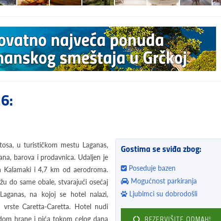
26:
tosa, u turističkom mestu Laganas,
Gostima se sviđa zbog:
na, barova i prodavnica. Udaljen je
Poseduje bazen
ta Kalamaki i 4,7 km od aerodroma.
Mogućnost parkiranja
žu do same obale, stvarajući osećaj
Ljubimci su dobrodošli
aganas, na kojoj se hotel nalazi,
 vrste Caretta-Caretta. Hotel nudi
dom hrane i pića tokom celog dana
REZERVIŠITE ODMAH!