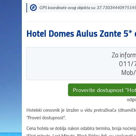
GPS koordinate ovog objekta su: 37.730344409751
Hotel Domes Aulus Zante 5*
Za inform
011/7
Mob/
Proverite dostupnost "Ho
odgo
Hotelski cenovnik je izražen u vidu pretraživača (dinamičk
"Proveri dostupnost".
Cena hotela se dobija nakon odabira termina, broja noćenja
(First minute, Last Minute, Black Friday itd), su uračunat