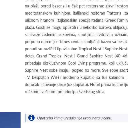
na plaži, pored bazena i u čak pet restorana: glavni rest
mediteranskom kuhinjom, italijanski restoran Trattoria I
uličnom hranom i tajlandskim specijalitetima, Greek Family
plažu. Gosti se mogu opustiti i u nekoliko barova, uključuj
sa sveže ceđenim sokovima, smutijima i zdravim užinama
potpuno opremljen fitnes centar, spoljašnji bazen sa bespla
ponudi su različiti tipovi soba: Tropical Nest i Saphire Nes
dete), Grand Tropical Nest i Grand Saphire Nest (40–46 m
pripadaju ekskluzivnom Cool Living programu, koji uklju
Saphire Nest sobe imaju i pogled na more. Sve sobe sadrž
TV, besplatan WiFi i moderno kupatilo sa tuš kabinom i 
doručak i čuvanje dece (uz doplatu). Hotel prima kućne lju
ručkom i večerom po principu švedskog stola.
Upotreba klima uređaja nije uracunata u cenu.