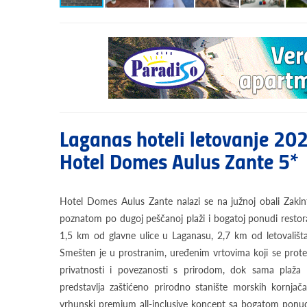
Laganas hoteli letovanje 20
Hotel Domes Aulus Zante 5*
Hotel Domes Aulus Zante nalazi se na južnoj obali Zakin
poznatom po dugoj peščanoj plaži i bogatoj ponudi restora
1,5 km od glavne ulice u Laganasu, 2,7 km od letovališ
Smešten je u prostranim, uređenim vrtovima koji se prote
privatnosti i povezanosti s prirodom, dok sama plaža L
predstavlja zaštićeno prirodno stanište morskih kornjača
vrhunski premium all-inclusive koncept sa bogatom ponu