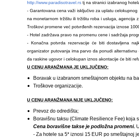
http://www.paradisotravel.rs
tj na stranici izabranog hotel
- Garantovana cena važi isključivo za uplatu celokupno
na monetarnom tržištu ili tržištu roba i usluga, agencija
Troškovi promene već potvrđenih rezervacija iznose 1000 
-
Hotel zadržava pravo na promenu cene i sadržaja prog
-
Konačna potvrda rezervacije će biti dostavljena najk
organizator putovanja ima parvo da ponudi alternativnu
da raskine ugovor i celokupan iznos akontacije će biti ref
U CENU ARANŽMANA JE UKLJUČENO:
Boravak u izabranom smeštajnom objektu na bazi
Troškove organizacije.
U CENU ARANŽMANA NIJE UKLJUČENO:
Prevoz do odredišta;
Boravišnu taksu (Climate Resilience Fee) koja s
Cena boravišne takse je podložna promeni.
U
- Za hotele sa 5* iznosi 15 EUR po smeštajnoj j