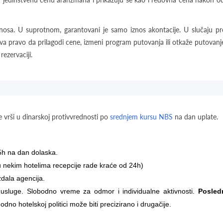
znosa. U suprotnom, garantovani je samo iznos akontacije. U slučaju 
žava pravo da prilagodi cene, izmeni program putovanja ili otkaže putovanj
ezervaciji.
e vrši u dinarskoj protivvrednosti po
srednjem kursu NBS
na dan uplate.
15h na dan dolaska.
u nekim hotelima recepcije rade kraće od 24h)
zdala agencija.
usluge. Slobodno vreme za odmor i individualne aktivnosti.
Posled
no hotelskoj politici može biti precizirano i drugačije.