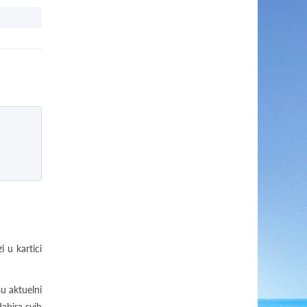
 u kartici
u aktuelni
abira svih