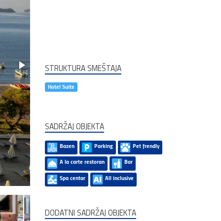
STRUKTURA SMEŠTAJA
Hotel Suite
SADRŽAJ OBJEKTA
Bazen
Parking
Pet frendly
A la carte restoran
Bar
Spa centar
All inclusive
DODATNI SADRŽAJ OBJEKTA