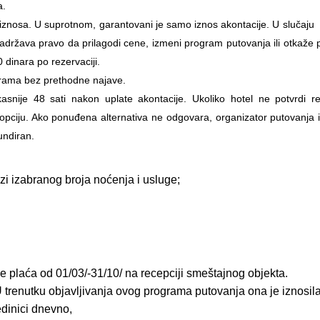
a.
g iznosa. U suprotnom, garantovani je samo iznos akontacije. U sluča
 zadržava pravo da prilagodi cene, izmeni program putovanja ili otkaže 
dinara po rezervaciji.
rama bez prethodne najave.
asnije 48 sati nakon uplate akontacije. Ukoliko hotel ne potvrdi re
 opciju. Ako ponuđena alternativa ne odgovara, organizator putovanja
undiran.
 izabranog broja noćenja i usluge;
e plaća od 01/03/-31/10/ na recepciji smeštajnog objekta.
 trenutku objavljivanja ovog programa putovanja ona je iznosila
edinici dnevno,