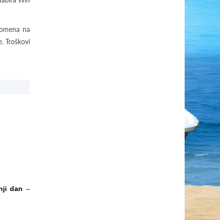
promena na
e. Troškovi
nji dan
–