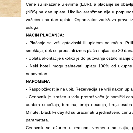
Cene su iskazane u evrima (EUR), a plaćanje se obavlja
(NBS) na dan uplate. Ukoliko aranžman nije u potpunos
važećem na dan uplate. Organizator zadržava pravo i
usluga.
NAČIN PLAĆANJA:
-
Plaćanje se vrši gotovinski ili uplatom na račun. Pr
smeštaja, dok se preostali iznos plaća najkasnije 20 dana
- Uplata akontacije ukoliko je do putovanja ostalo manje
- Neki hoteli mogu zahtevati uplatu 100% od ukupne c
nepovratan.
NAPOMENA
- Raspoloživost je na upit.
Rezervacija se vrši nakon upla
- Cenovnik je izražen u vidu pretraživača (dinamički cen
odabira smeštaja, termina, broja noćenja, broja osoba 
Minute, Black Friday itd su uračunati u jedinstvenu cen
parametara.
Cenovnik se ažurira u realnom vremenu na sajtu, gd