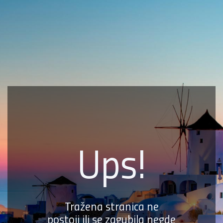
Ups!
Tražena stranica ne
postoji ili se zagubila negde